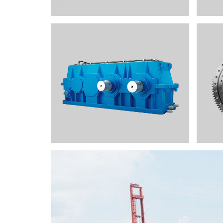
行星減速機
繼續閱讀
輪箱
工業用軸承環
繼續閱讀