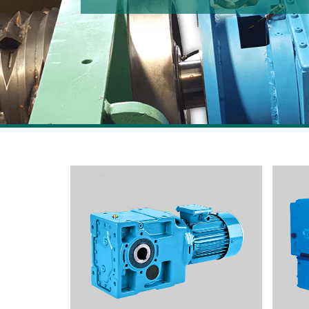
速機
CMG馬達減速機
繼續閱讀